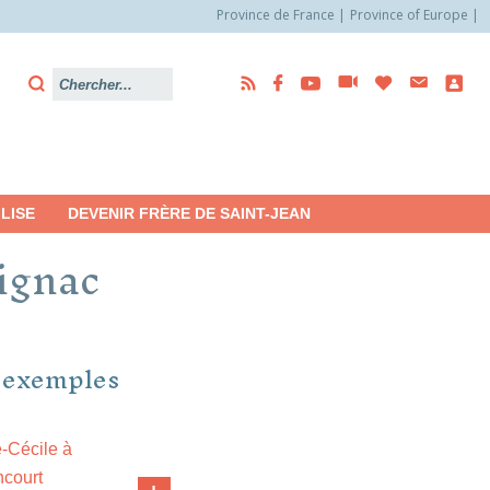
Province de France
Province of Europe
LISE
DEVENIR FRÈRE DE SAINT-JEAN
ignac
 exemples
-Cécile à
ncourt