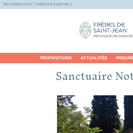
Site institutionnel
Institutional website
Allez
vers
le
contenu
PROPOSITIONS
ACTUALITÉS
PRIEUR
Sanctuaire No