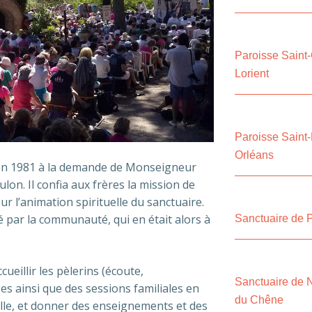
Paroisse Saint
Lorient
Paroisse Saint-
Orléans
 en 1981 à la demande de Monseigneur
lon. Il confia aux frères la mission de
r l’animation spirituelle du sanctuaire.
é par la communauté, qui en était alors à
Sanctuaire de P
ueillir les pèlerins (écoute,
Sanctuaire de
es ainsi que des sessions familiales en
du Chêne
mille, et donner des enseignements et des