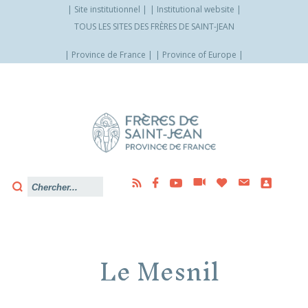
Site institutionnel
Institutional website
TOUS LES SITES DES FRÈRES DE SAINT-JEAN
Province de France
Province of Europe
Allez
vers
le
contenu
Le Mesnil