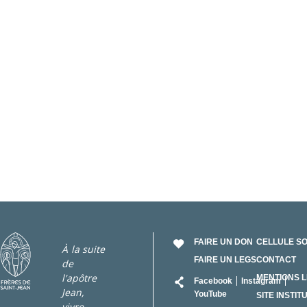
FAIRE UN DON
CELLULE S
À la suite
FAIRE UN LEGS
CONTACT
de
RÉSEAU
l'apôtre
MENTIONS 
Facebook
Instagram
Jean,
YouTube
SITE INSTIT
vivre