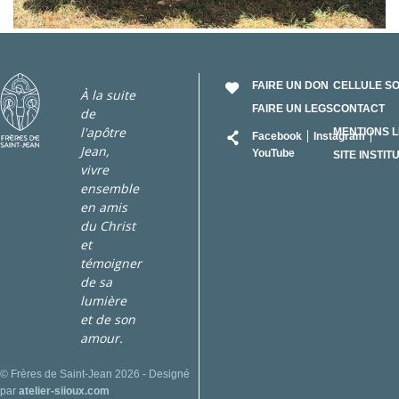
FAIRE UN DON
CELLULE S
À la suite
FAIRE UN LEGS
CONTACT
de
RÉSEAU
l'apôtre
MENTIONS 
Facebook
Instagram
Jean,
YouTube
SITE INSTIT
vivre
ensemble
en amis
du Christ
et
témoigner
de sa
lumière
et de son
amour.
© Frères de Saint-Jean 2026 - Designé
par
atelier-siioux.com