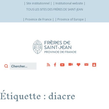
Site institutionnel
Institutional website
TOUS LES SITES DES FRÈRES DE SAINT-JEAN
Province de France
Province of Europe
Allez
vers
le
contenu
Étiquette :
diacre