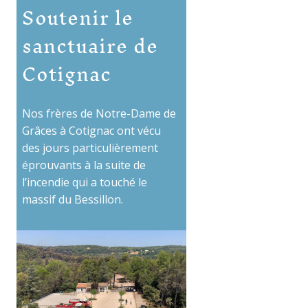
Soutenir le
sanctuaire de
Cotignac
Nos frères de Notre-Dame de
Grâces à Cotignac ont vécu
des jours particulièrement
éprouvants à la suite de
l’incendie qui a touché le
massif du Bessillon.