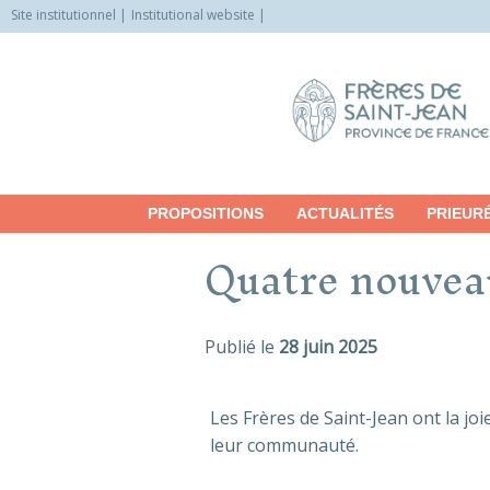
Site institutionnel
Institutional website
Allez
vers
le
contenu
PROPOSITIONS
ACTUALITÉS
PRIEUR
Quatre nouvea
Publié le
28 juin 2025
Les Frères de Saint-Jean ont la joi
leur communauté.