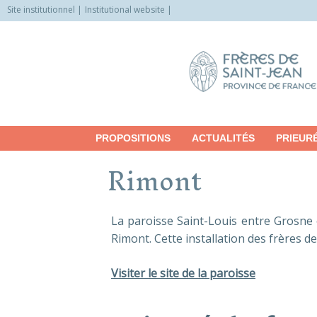
Site institutionnel
Institutional website
Allez
vers
le
contenu
PROPOSITIONS
ACTUALITÉS
PRIEUR
Rimont
La paroisse Saint-Louis entre Grosne 
Rimont. Cette installation des frères d
Visiter le site de la paroisse