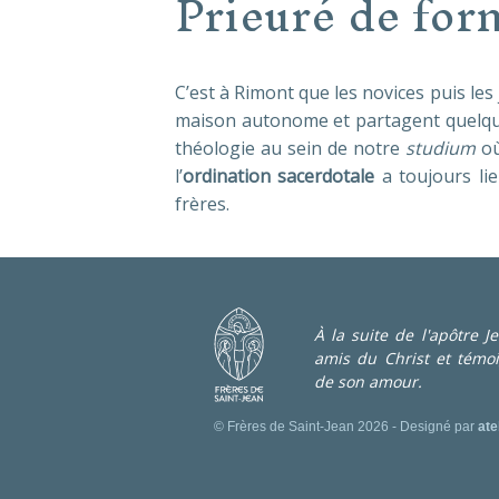
Prieuré de for
C’est à Rimont que les novices puis le
maison autonome et partagent quelques
théologie au sein de notre
studium
où
l’
ordination sacerdotale
a toujours lie
frères.
À la suite de l'apôtre 
amis du Christ et témo
de son amour.
© Frères de Saint-Jean 2026 - Designé par
ate