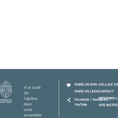
FAIRE UN DON
CELLULE S
À la suite
FAIRE UN LEGS
CONTACT
de
RÉSEAU
l'apôtre
MENTIONS 
Facebook
Instagram
Jean,
YouTube
SITE INSTIT
vivre
ensemble