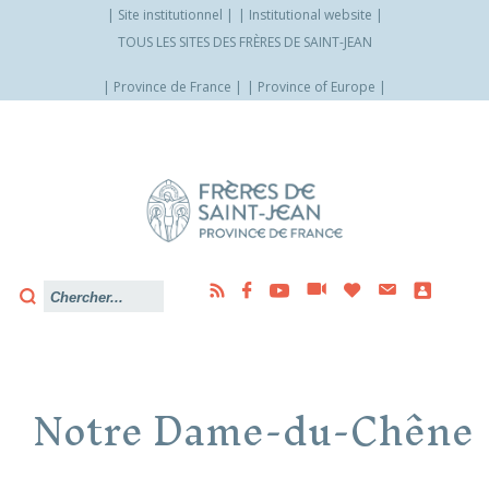
Site institutionnel
Institutional website
TOUS LES SITES DES FRÈRES DE SAINT-JEAN
Province de France
Province of Europe
Allez
vers
le
contenu
Notre Dame-du-Chêne