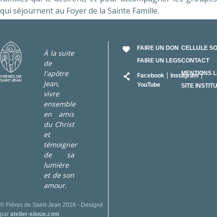
qui séjournent au Foyer de la Sainte Famille.
FAIRE UN DON
CELLULE S
À la suite
FAIRE UN LEGS
CONTACT
de
RÉSEAU
l'apôtre
MENTIONS 
Facebook
Instagram
Jean,
YouTube
SITE INSTIT
vivre
ensemble
en amis
du Christ
et
témoigner
de sa
lumière
et de son
amour.
© Frères de Saint-Jean 2026 - Designé
par
atelier-siioux.com