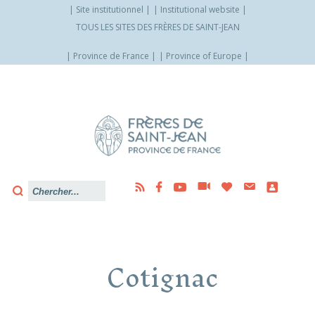
Site institutionnel
Institutional website
TOUS LES SITES DES FRÈRES DE SAINT-JEAN
Province de France
Province of Europe
Allez
vers
le
contenu
Cotignac