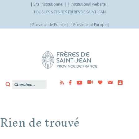
Site institutionnel
Institutional website
TOUS LES SITES DES FRÈRES DE SAINT-JEAN
Province de France
Province of Europe
Allez
vers
le
contenu
Rien de trouvé