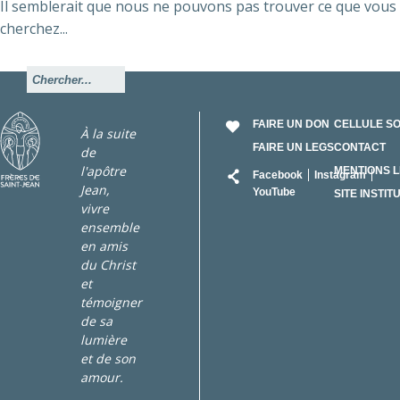
Il semblerait que nous ne pouvons pas trouver ce que vous
cherchez...
FAIRE UN DON
CELLULE S
À la suite
FAIRE UN LEGS
CONTACT
de
RÉSEAU
l'apôtre
MENTIONS 
Facebook
Instagram
Jean,
YouTube
SITE INSTIT
vivre
ensemble
en amis
du Christ
et
témoigner
de sa
lumière
et de son
amour.