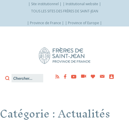
Site institutionnel
Institutional website
TOUS LES SITES DES FRÈRES DE SAINT-JEAN
Province de France
Province of Europe
Allez
vers
le
contenu
Catégorie :
Actualités