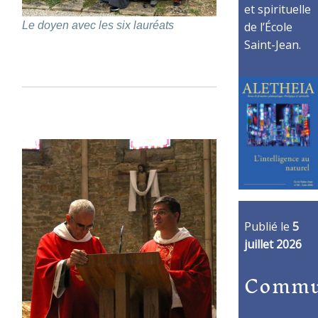
et spirituelle
de l’École
Le doyen avec les six lauréats
Saint-Jean.
Publié le
5
juillet 2026
Commu