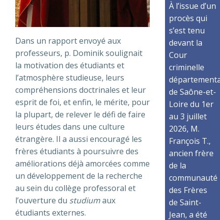
À l’issue d’un
procès qui
s’est tenu
Dans un rapport envoyé aux
devant la
professeurs, p. Dominik soulignait
Cour
la motivation des étudiants et
criminelle
l’atmosphère studieuse, leurs
départementa
compréhensions doctrinales et leur
de Saône-et-
esprit de foi, et enfin, le mérite, pour
Loire du 1er
la plupart, de relever le défi de faire
au 3 juillet
leurs études dans une culture
2026, M.
étrangère. Il a aussi encouragé les
François T.,
frères étudiants à poursuivre des
ancien frère
améliorations déjà amorcées comme
de la
un développement de la recherche
communauté
au sein du collège professoral et
des Frères
l’ouverture du
studium
aux
de Saint-
étudiants externes.
Jean, a été