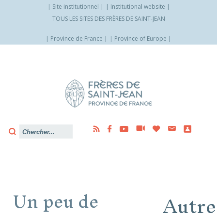
Site institutionnel
Institutional website
TOUS LES SITES DES FRÈRES DE SAINT-JEAN
Province de France
Province of Europe
Allez
vers
le
contenu
Un peu de
Autre