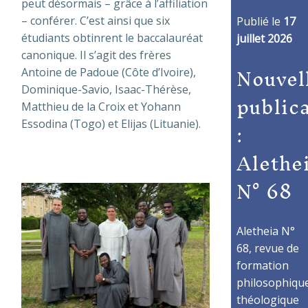
peut désormais – grâce à l’affiliation
– conférer. C’est ainsi que six
Publié le
17
étudiants obtinrent le baccalauréat
juillet 2026
canonique. Il s’agit des frères
Nouvel
Antoine de Padoue (Côte d’Ivoire),
Dominique-Savio, Isaac-Thérèse,
public
Matthieu de la Croix et Yohann
:
Essodina (Togo) et Elijas (Lituanie).
Alethe
N° 68
Aletheia N°
68, revue de
formation
philosophique
théologique