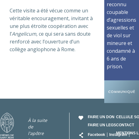
reconnu
Cette visite a été vécue comme un
coupable
véritable encouragement, invitant à
d’agressions
une plus étroite coopération avec
sexuelles et
l’
Angelicum
, ce qui sera sans doute
de viol sur
renforcé avec l’ouverture d’un
mineure et
collège anglophone à Rome.
condamné à
6 ans de
prison.
FAIRE UN DON
CELLULE S
À la suite
FAIRE UN LEGS
CONTACT
de
RÉSEAU
l'apôtre
MENTIONS 
Facebook
Instagram