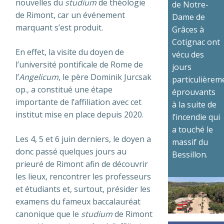
nouvelles du
studium
de théologie
de Notre-
de Rimont, car un événement
Dame de
marquant s’est produit.
Grâces à
Cotignac ont
En effet, la visite du doyen de
vécu des
l’université pontificale de Rome de
jours
l’
Angelicum
, le père Dominik Jurcsak
particulièrem
op., a constitué une étape
éprouvants
importante de l’affiliation avec cet
à la suite de
institut mise en place depuis 2020.
l’incendie qui
a touché le
Les 4, 5 et 6 juin derniers, le doyen a
massif du
donc passé quelques jours au
Bessillon.
prieuré de Rimont afin de découvrir
les lieux, rencontrer les professeurs
et étudiants et, surtout, présider les
examens du fameux baccalauréat
canonique que le
studium
de Rimont