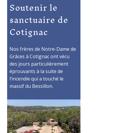
Soutenir le
sanctuaire de
Cotignac
Nos frères de Notre-Dame de
Grâces à Cotignac ont vécu
des jours particulièrement
éprouvants à la suite de
l’incendie qui a touché le
massif du Bessillon.