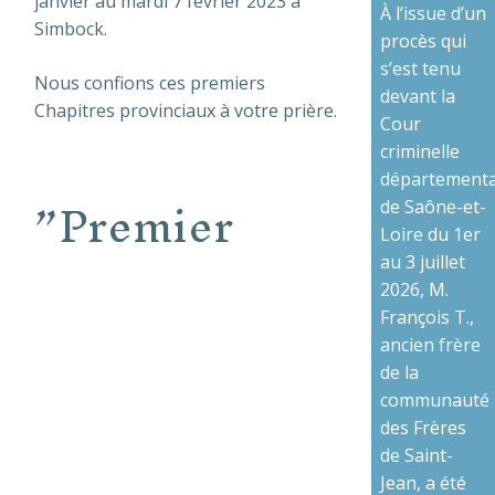
janvier au mardi 7 février 2023 à
À l’issue d’un
Simbock.
procès qui
s’est tenu
Nous confions ces premiers
devant la
Chapitres provinciaux à votre prière.
Cour
criminelle
départementa
”Premier
de Saône-et-
Loire du 1er
au 3 juillet
2026, M.
François T.,
Previous
Next
ancien frère
de la
communauté
des Frères
de Saint-
Jean, a été