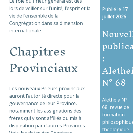
Le rôle du Prieur général est dès
lors de veiller sur l’unité, l’esprit et la
Publié le
17
vie de l’ensemble de la
juillet 2026
Congrégation dans sa dimension
Nouvel
internationale.
public
Chapitres
:
Provinciaux
Alethe
N° 68
Les nouveaux Prieurs provinciaux
auront l’autorité directe pour la
Aletheia N°
gouvernance de leur Province,
68, revue de
notamment les assignations des
formation
frères qui y sont affiliés ou mis à
philosophique
disposition par d’autres Provinces.
théologique
Voici les dates des Chapitres