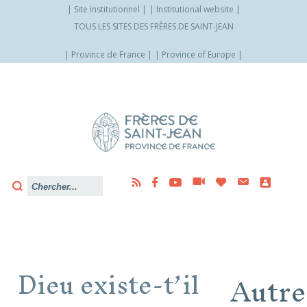
Site institutionnel
Institutional website
TOUS LES SITES DES FRÈRES DE SAINT-JEAN
Province de France
Province of Europe
Allez
vers
le
contenu
Dieu existe-t’il
Autre