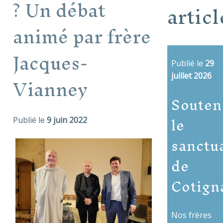
? Un débat
articl
animé par frère
Jacques-
Publié le
29
Vianney
juillet 2026
Souten
le
Publié le
9 juin 2022
sanctu
de
Cotign
Nos frères