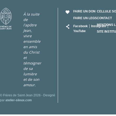
FAIRE UN DON
CELLULE S
À la suite
FAIRE UN LEGS
CONTACT
de
RÉSEAU
l'apôtre
MENTIONS 
Facebook
Instagram
Jean,
YouTube
SITE INSTIT
vivre
ensemble
en amis
du Christ
et
témoigner
de sa
lumière
et de son
amour.
© Frères de Saint-Jean 2026 - Designé
par
atelier-siioux.com