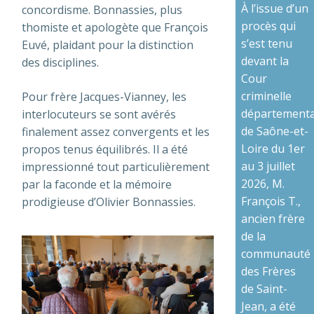
À l’issue d’un
concordisme. Bonnassies, plus
procès qui
thomiste et apologète que François
s’est tenu
Euvé, plaidant pour la distinction
devant la
des disciplines.
Cour
criminelle
Pour frère Jacques-Vianney, les
départementa
interlocuteurs se sont avérés
de Saône-et-
finalement assez convergents et les
Loire du 1er
propos tenus équilibrés. Il a été
au 3 juillet
impressionné tout particulièrement
2026, M.
par la faconde et la mémoire
François T.,
prodigieuse d’Olivier Bonnassies.
ancien frère
de la
communauté
des Frères
de Saint-
Jean, a été