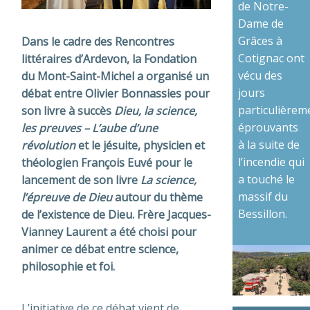
de Notre-
Dame de
Grâces à
Dans le cadre des Rencontres
Cotignac ont
littéraires d’Ardevon, la Fondation
vécu des
du Mont-Saint-Michel a organisé un
jours
débat entre Olivier Bonnassies pour
particulièrem
son livre à succès
Dieu, la science,
éprouvants
les preuves – L’aube d’une
à la suite de
révolution
et le jésuite, physicien et
l’incendie qui
théologien François Euvé pour le
a touché le
lancement de son livre
La science,
massif du
l’épreuve de Dieu
autour du thème
Bessillon.
de l’existence
de Dieu
. Frère Jacques-
Vianney Laurent a été choisi pour
animer ce débat entre science,
philosophie et foi.
L’initiative de ce débat vient de