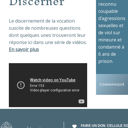
Discerner
reconnu
coupable
d’agressions
Le discernement de la vocation
sexuelles et
suscite de nombreuses questions
de viol sur
dont quelques unes trouveront leur
mineure et
réponse ici dans une série de vidéos.
condamné à
En savoir plus
6 ans de
prison.
FAIRE UN DON
CELLULE S