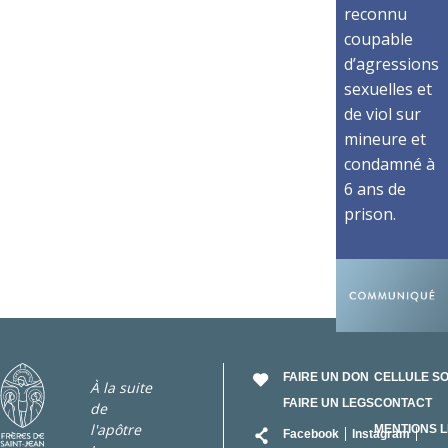
reconnu
coupable
d’agressions
sexuelles et
de viol sur
mineure et
condamné à
6 ans de
prison.
FAIRE UN DON
CELLULE S
À la suite
FAIRE UN LEGS
CONTACT
de
RÉSEAU
l'apôtre
MENTIONS 
Facebook
Instagram