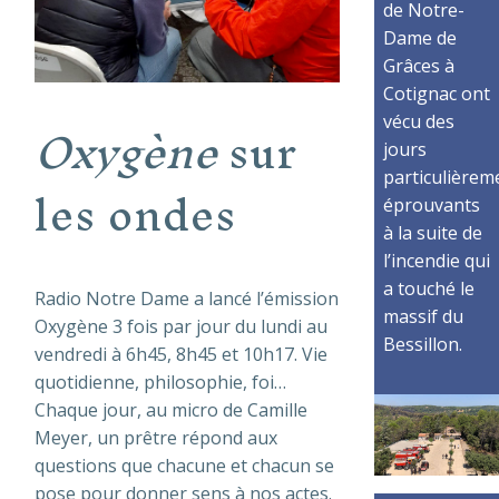
de Notre-
Dame de
Grâces à
Cotignac ont
Oxygène
sur
vécu des
jours
les ondes
particulièrem
éprouvants
à la suite de
l’incendie qui
a touché le
Radio Notre Dame a lancé l’émission
massif du
Oxygène 3 fois par jour du lundi au
Bessillon.
vendredi à 6h45, 8h45 et 10h17. Vie
quotidienne, philosophie, foi…
Chaque jour, au micro de Camille
Meyer, un prêtre répond aux
questions que chacune et chacun se
pose pour donner sens à nos actes.