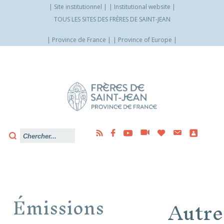
Site institutionnel
Institutional website
TOUS LES SITES DES FRÈRES DE SAINT-JEAN
Province de France
Province of Europe
Allez
vers
le
contenu
Émissions
Autre