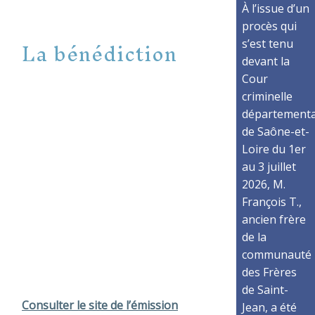
À l’issue d’un
procès qui
La bénédiction
s’est tenu
devant la
Cour
criminelle
départementa
de Saône-et-
Loire du 1er
au 3 juillet
2026, M.
François T.,
ancien frère
de la
communauté
des Frères
de Saint-
Consulter le site de l’émission
Jean, a été