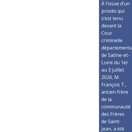
À l’issue d’un
procès qui
s’est tenu
devant la
Cour
criminelle
départementa
de Saône-et-
Loire du 1er
au 3 juillet
2026, M.
François T.,
ancien frère
de la
communauté
des Frères
de Saint-
Jean, a été