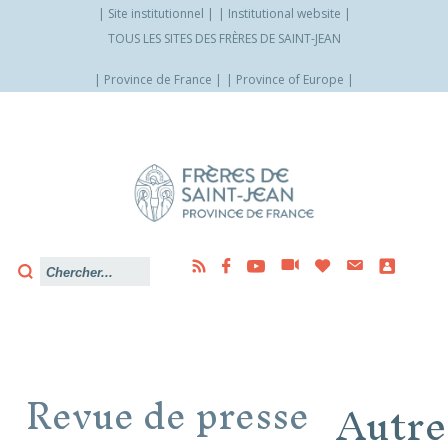
Site institutionnel
Institutional website
TOUS LES SITES DES FRÈRES DE SAINT-JEAN
Province de France
Province of Europe
Allez
vers
le
contenu
Revue de presse
Autre