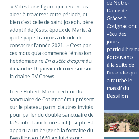
de Notre-
» S’il est une figure qui peut nous
Dame de
aider à traverser cette période, et
Grâces à
bien c’est celle de saint Joseph, père
Cotignac ont
adoptif de Jésus, époux de Marie, à
vécu des
qui le pape François à décidé de
jours
consacrer l’année 2021. » C’est par
particulièrem
ces mots qu’a commencé l’émission
éprouvants
hebdomadaire
En quête d’esprit
du
à la suite de
dimanche 10 janvier dernier sur sur
l’incendie qui
la chaîne TV Cnews.
a touché le
massif du
Frère Hubert-Marie, recteur du
Bessillon.
sanctuaire de Cotignac était présent
sur le plateau parmi d’autres invités
pour parler du double sanctuaire de
la Sainte-Famille où saint Joseph est
apparu à un berger à la fontaine du
Bessillon en 1660 en lui disant :