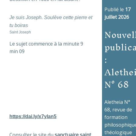
Publié le
17
juillet 2026
Je suis Joseph. Soulève cette pierre et
tu boiras
Nouvel
Saint Joseph
public
Le sujet commence à la minute 9
min 09
:
Alethe
N° 68
Aletheia N°
68, revue de
https://dai.ly/x7ylan5
formation
philosophique
théologique
Consulter le site du
sanctuaire saint