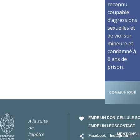
reconnu
coupable
d’agressions
sexuelles et
de viol sur
mineure et
condamné à
6 ans de
prison.
FAIRE UN DON
CELLULE S
À la suite
FAIRE UN LEGS
CONTACT
de
RÉSEAU
l'apôtre
MENTIONS 
Facebook
Instagram