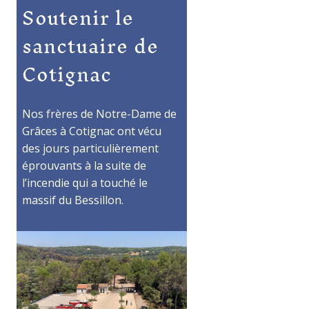
Soutenir le
sanctuaire de
Cotignac
Nos frères de Notre-Dame de
Grâces à Cotignac ont vécu
des jours particulièrement
éprouvants à la suite de
l’incendie qui a touché le
massif du Bessillon.