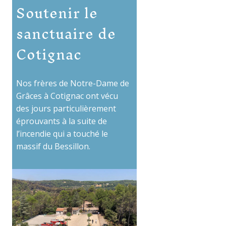
Soutenir le
sanctuaire de
Cotignac
Nos frères de Notre-Dame de
Grâces à Cotignac ont vécu
des jours particulièrement
éprouvants à la suite de
l’incendie qui a touché le
massif du Bessillon.