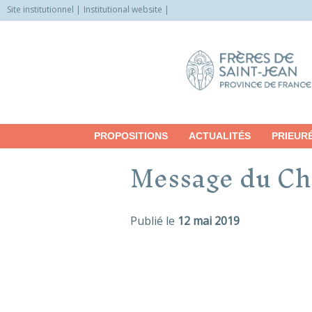
Site institutionnel
Institutional website
Allez
vers
le
contenu
PROPOSITIONS
ACTUALITÉS
PRIEUR
Message du Ch
Publié le
12 mai 2019