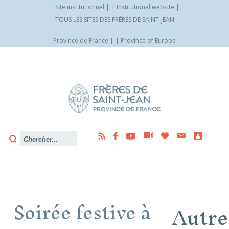
Site institutionnel
Institutional website
TOUS LES SITES DES FRÈRES DE SAINT-JEAN
Province de France
Province of Europe
Allez
vers
le
contenu
Soirée festive à
Autre