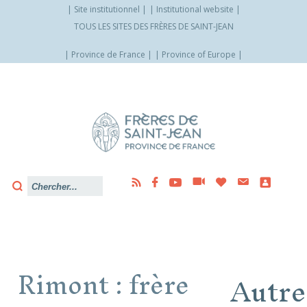
Site institutionnel
Institutional website
TOUS LES SITES DES FRÈRES DE SAINT-JEAN
Province de France
Province of Europe
Allez
vers
le
contenu
Rimont : frère
Autre