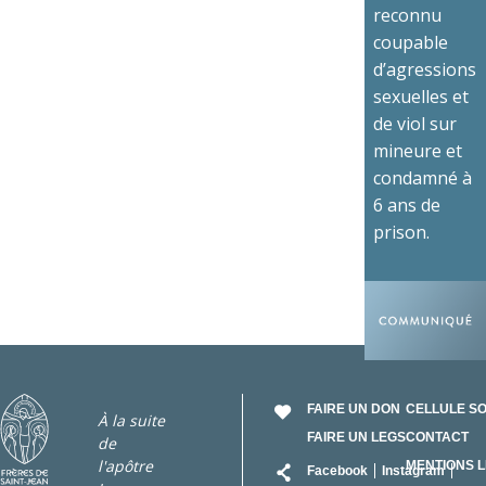
reconnu
coupable
d’agressions
sexuelles et
de viol sur
mineure et
condamné à
6 ans de
prison.
FAIRE UN DON
CELLULE S
À la suite
FAIRE UN LEGS
CONTACT
de
RÉSEAU
l'apôtre
MENTIONS 
Facebook
Instagram