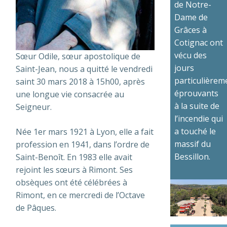
de Notre-
Dame de
Grâces à
Cotignac ont
vécu des
Sœur Odile, sœur apostolique de
jours
Saint-Jean, nous a quitté le vendredi
particulièrem
saint 30 mars 2018 à 15h00, après
éprouvants
une longue vie consacrée au
à la suite de
Seigneur.
l’incendie qui
a touché le
Née 1er mars 1921 à Lyon, elle a fait
massif du
profession en 1941, dans l’ordre de
Bessillon.
Saint-Benoît. En 1983 elle avait
rejoint les sœurs à Rimont. Ses
obsèques ont été célébrées à
Rimont, en ce mercredi de l’Octave
de Pâques.