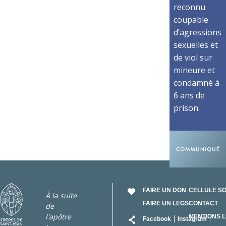
reconnu
coupable
d’agressions
sexuelles et
de viol sur
mineure et
condamné à
6 ans de
prison.
FAIRE UN DON
CELLULE S
À la suite
FAIRE UN LEGS
CONTACT
de
RÉSEAU
l'apôtre
MENTIONS 
Facebook
Instagram