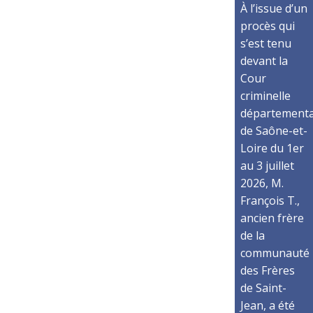
À l’issue d’un
procès qui
s’est tenu
devant la
Cour
criminelle
départementa
de Saône-et-
Loire du 1er
au 3 juillet
2026, M.
François T.,
ancien frère
de la
communauté
des Frères
de Saint-
Jean, a été