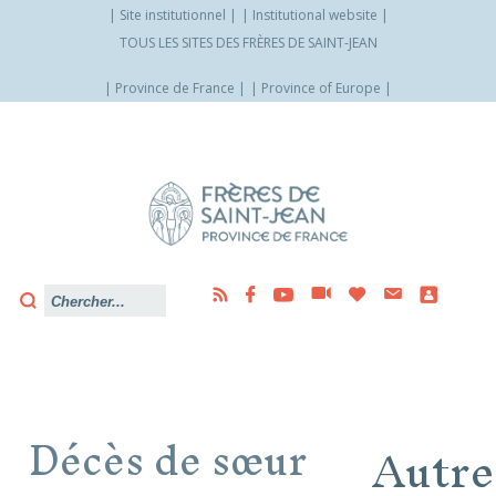
Site institutionnel
Institutional website
TOUS LES SITES DES FRÈRES DE SAINT-JEAN
Province de France
Province of Europe
Allez
vers
le
contenu
Décès de sœur
Autre