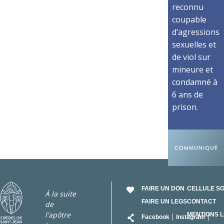
reconnu
coupable
d’agressions
sexuelles et
de viol sur
mineure et
condamné à
6 ans de
prison.
FAIRE UN DON
CELLULE S
À la suite
FAIRE UN LEGS
CONTACT
de
RÉSEAU
l'apôtre
MENTIONS 
Facebook
Instagram