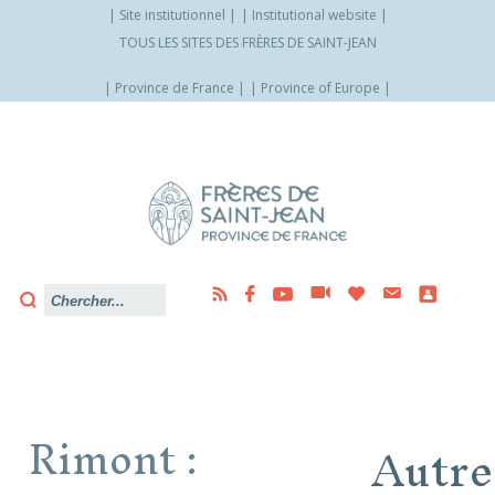
Site institutionnel
Institutional website
TOUS LES SITES DES FRÈRES DE SAINT-JEAN
Province de France
Province of Europe
Allez
vers
le
contenu
Rimont :
Autre