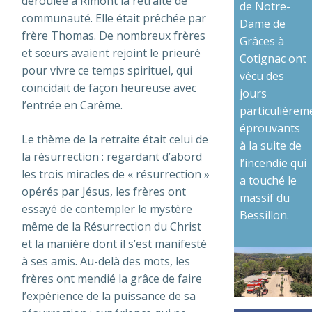
déroulée à Rimont la retraite de
de Notre-
communauté. Elle était prêchée par
Dame de
frère Thomas. De nombreux frères
Grâces à
et sœurs avaient rejoint le prieuré
Cotignac ont
pour vivre ce temps spirituel, qui
vécu des
coïncidait de façon heureuse avec
jours
l’entrée en Carême.
particulièrem
éprouvants
Le thème de la retraite était celui de
à la suite de
la résurrection : regardant d’abord
l’incendie qui
les trois miracles de « résurrection »
a touché le
opérés par Jésus, les frères ont
massif du
essayé de contempler le mystère
Bessillon.
même de la Résurrection du Christ
et la manière dont il s’est manifesté
à ses amis. Au-delà des mots, les
frères ont mendié la grâce de faire
l’expérience de la puissance de sa