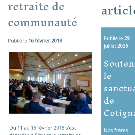
retraite de
articl
communauté
Publié le
29
Publié le
16 février 2018
juillet 2026
Souten
le
sanctu
de
Cotign
Du 11 au 16 février 2018 s’est
Nos frères