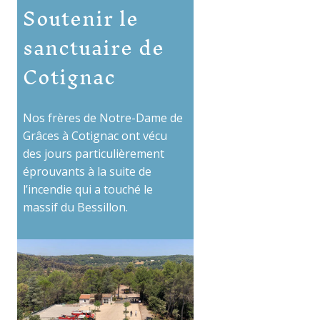
Soutenir le
sanctuaire de
Cotignac
Nos frères de Notre-Dame de
Grâces à Cotignac ont vécu
des jours particulièrement
éprouvants à la suite de
l’incendie qui a touché le
massif du Bessillon.