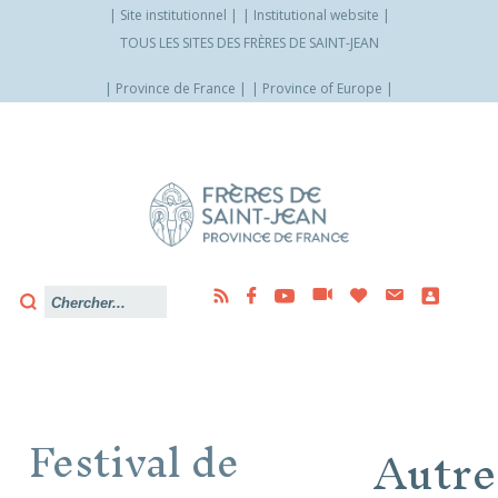
Site institutionnel
Institutional website
TOUS LES SITES DES FRÈRES DE SAINT-JEAN
Province de France
Province of Europe
Allez
vers
le
contenu
Festival de
Autre