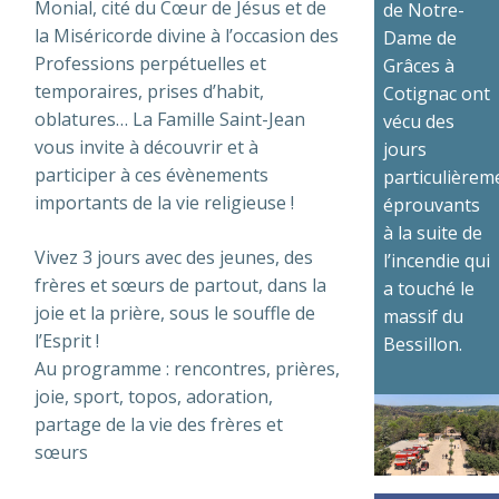
Monial, cité du Cœur de Jésus et de
de Notre-
la Miséricorde divine à l’occasion des
Dame de
Professions perpétuelles et
Grâces à
temporaires, prises d’habit,
Cotignac ont
oblatures… La Famille Saint-Jean
vécu des
vous invite à découvrir et à
jours
participer à ces évènements
particulièrem
importants de la vie religieuse !
éprouvants
à la suite de
Vivez 3 jours avec des jeunes, des
l’incendie qui
frères et sœurs de partout, dans la
a touché le
joie et la prière, sous le souffle de
massif du
l’Esprit !
Bessillon.
Au programme : rencontres, prières,
joie, sport, topos, adoration,
partage de la vie des frères et
sœurs