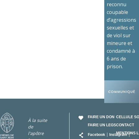
reconnu
coupable
d’agressions
sexuelles et
de viol sur
mineure et
condamné à
6 ans de
prison.
FAIRE UN DON
CELLULE S
À la suite
FAIRE UN LEGS
CONTACT
de
RÉSEAU
l'apôtre
MENTIONS 
Facebook
Instagram