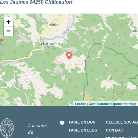
Les Jaumes 04250 Châteaufort
+
−
|
Leaflet
Contibuteurs OpenStreetMap
FAIRE UN DON
CELLULE SOS A
À la suite
FAIRE UN LEGS
CONTACT
de
RÉSEAUX SOCIA