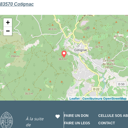
83570 Cotignac
+
−
|
Leaflet
Contibuteurs OpenStreetMap
FAIRE UN DON
CELLULE SOS A
À la suite
FAIRE UN LEGS
CONTACT
de