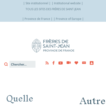
Site institutionnel
Institutional website
TOUS LES SITES DES FRÈRES DE SAINT-JEAN
Province de France
Province of Europe
Allez
vers
le
contenu
Quelle
Autre