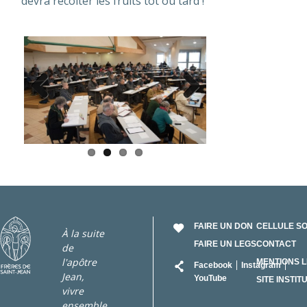
devra récolter les fruits tôt ou tard !
Previous
Next
FAIRE UN DON
CELLULE S
À la suite
FAIRE UN LEGS
CONTACT
de
RÉSEAU
l'apôtre
MENTIONS 
Facebook
Instagram
Jean,
YouTube
SITE INSTIT
vivre
ensemble