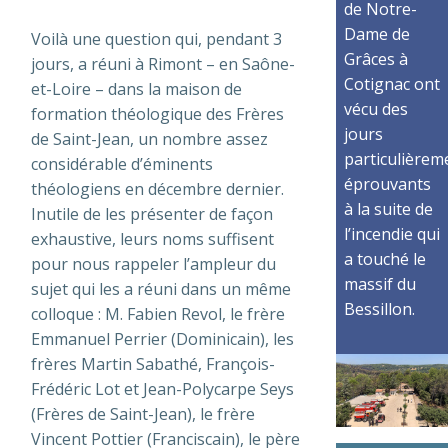
de Notre-
Dame de
Voilà une question qui, pendant 3
Grâces à
jours, a réuni à Rimont – en Saône-
Cotignac ont
et-Loire – dans la maison de
vécu des
formation théologique des Frères
jours
de Saint-Jean, un nombre assez
particulièrem
considérable d’éminents
éprouvants
théologiens en décembre dernier.
à la suite de
Inutile de les présenter de façon
l’incendie qui
exhaustive, leurs noms suffisent
a touché le
pour nous rappeler l’ampleur du
massif du
sujet qui les a réuni dans un même
Bessillon.
colloque : M. Fabien Revol, le frère
Emmanuel Perrier (Dominicain), les
frères Martin Sabathé, François-
Frédéric Lot et Jean-Polycarpe Seys
(Frères de Saint-Jean), le frère
Vincent Pottier (Franciscain), le père