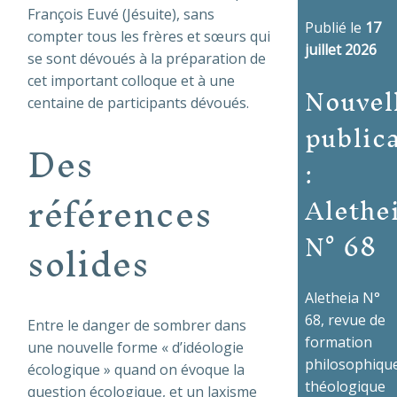
François Euvé (Jésuite), sans
Publié le
17
compter tous les frères et sœurs qui
juillet 2026
se sont dévoués à la préparation de
cet important colloque et à une
Nouvel
centaine de participants dévoués.
public
Des
:
références
Alethe
N° 68
solides
Aletheia N°
68, revue de
Entre le danger de sombrer dans
formation
une nouvelle forme « d’idéologie
philosophique
écologique » quand on évoque la
théologique
question écologique, et un laxisme