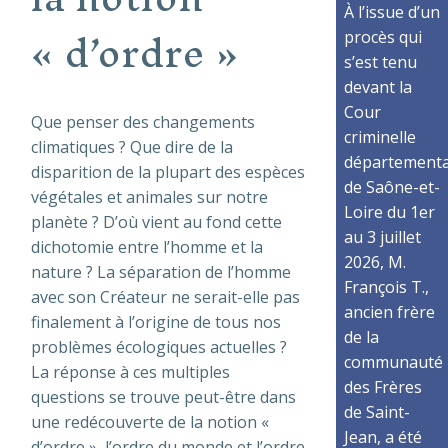
À l’issue d’un
« d’ordre »
procès qui
s’est tenu
devant la
Cour
Que penser des changements
criminelle
climatiques ? Que dire de la
départementa
disparition de la plupart des espèces
de Saône-et-
végétales et animales sur notre
Loire du 1er
planète ? D’où vient au fond cette
au 3 juillet
dichotomie entre l’homme et la
2026, M.
nature ? La séparation de l’homme
François T.,
avec son Créateur ne serait-elle pas
ancien frère
finalement à l’origine de tous nos
de la
problèmes écologiques actuelles ?
communauté
La réponse à ces multiples
des Frères
questions se trouve peut-être dans
de Saint-
une redécouverte de la notion «
Jean, a été
d’ordre », l’ordre du monde et l’ordre