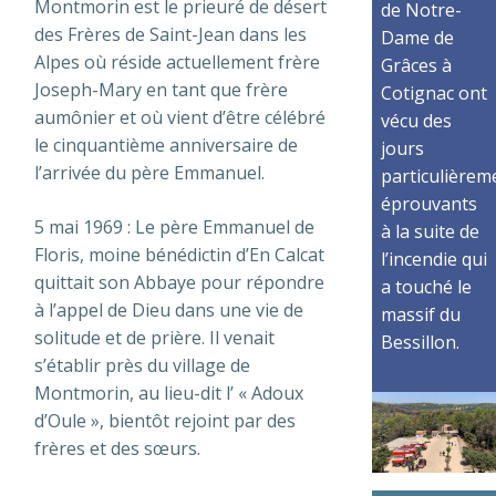
Montmorin est le prieuré de désert
de Notre-
des Frères de Saint-Jean dans les
Dame de
Alpes où réside actuellement frère
Grâces à
Joseph-Mary en tant que frère
Cotignac ont
aumônier et où vient d’être célébré
vécu des
le cinquantième anniversaire de
jours
l’arrivée du père Emmanuel.
particulièrem
éprouvants
5 mai 1969 : Le père Emmanuel de
à la suite de
Floris, moine bénédictin d’En Calcat
l’incendie qui
quittait son Abbaye pour répondre
a touché le
à l’appel de Dieu dans une vie de
massif du
solitude et de prière. Il venait
Bessillon.
s’établir près du village de
Montmorin, au lieu-dit l’ « Adoux
d’Oule », bientôt rejoint par des
frères et des sœurs.