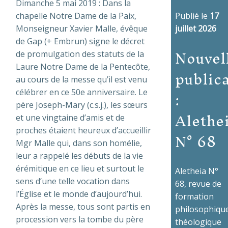
Dimanche 5 mai 2019 : Dans la
Publié le
17
chapelle Notre Dame de la Paix,
juillet 2026
Monseigneur Xavier Malle, évêque
de Gap (+ Embrun) signe le décret
Nouvel
de promulgation des statuts de la
Laure Notre Dame de la Pentecôte,
public
au cours de la messe qu’il est venu
:
célébrer en ce 50e anniversaire. Le
père Joseph-Mary (c.s.j.), les sœurs
Alethe
et une vingtaine d’amis et de
N° 68
proches étaient heureux d’accueillir
Mgr Malle qui, dans son homélie,
leur a rappelé les débuts de la vie
érémitique en ce lieu et surtout le
Aletheia N°
sens d’une telle vocation dans
68, revue de
l’Église et le monde d’aujourd’hui.
formation
Après la messe, tous sont partis en
philosophique
procession vers la tombe du père
théologique