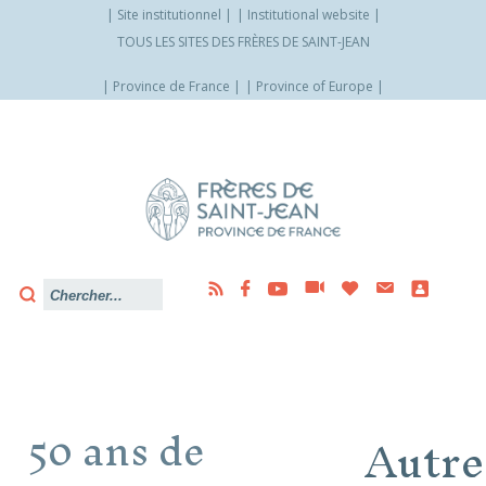
Site institutionnel
Institutional website
TOUS LES SITES DES FRÈRES DE SAINT-JEAN
Province de France
Province of Europe
Allez
vers
le
contenu
50 ans de
Autre