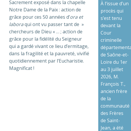
Sacrement exposé dans la chapelle
À l’issue d’un
Notre Dame de la Paix : action de
procès qui
grâce pour ces 50 années d’
ora et
s’est tenu
labora
qui ont vu passer tant de »
devant la
chercheurs de Dieu « … ; action de
Cour
grâce pour la fidélité du Seigneur
criminelle
qui a gardé vivant ce lieu d’ermitage,
départementa
dans la fragilité et la pauvreté, vivifié
de Saône-et-
quotidiennement par l’Eucharistie.
Loire du 1er
Magnificat !
au 3 juillet
2026, M.
François T.,
ancien frère
de la
communauté
des Frères
de Saint-
Jean, a été